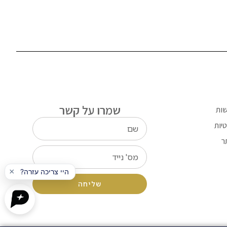
שמרו על קשר
שות
יות
ר
שליחה