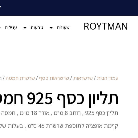
ל
ROYTMAN
שעונים
טבעות
עגילים
עמוד הבית
/
שרשראות
/
שרשראות כסף
/
שרשרת חמסה
/ תליון
תליון כסף 925 חמסה זרקונים
תליון כסף 925 , רוחב 8 מ"מ , אורך 18 מ"מ , חמסה קטנה משובצת זרקונים .
קיימת אופציה לתוספת שרשרת 45 ס"מ , בעלות של 75 ש"ח .