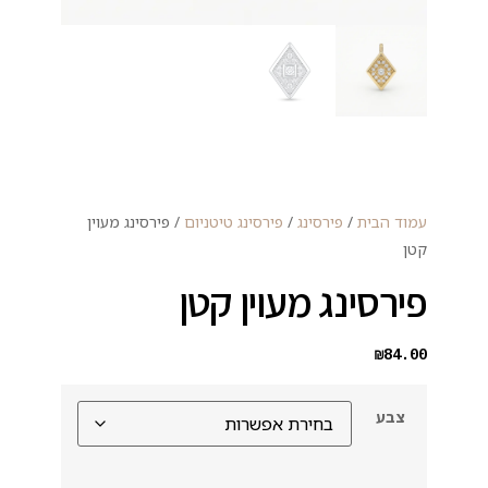
עמוד הבית
/
פירסינג
/
פירסינג טיטניום
/ פירסינג מעוין
קטן
פירסינג מעוין קטן
₪
84.00
צבע