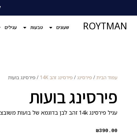
ל
ROYTMAN
שעונים
טבעות
עגילים
עמוד הבית
/
פירסינג
/
פירסינג זהב 14K
/ פירסינג בועות
פירסינג בועות
עגיל פירסינג 14k זהב לבן בדוגמא של בועות משובצות אבני זרקון בסגירת הברגה.
₪
390.00