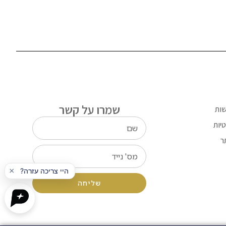
שמרו על קשר
שות
יות
ר
שליחה