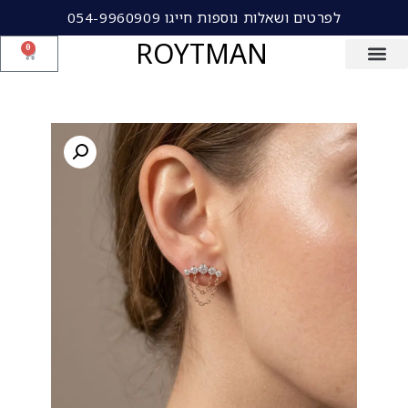
לפרטים ושאלות נוספות חייגו 054-9960909
ROYTMAN
0