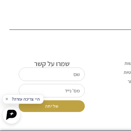
שמרו על קשר
שות
יות
ר
שליחה