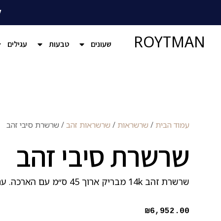
ל
ROYTMAN
שעונים
טבעות
עגילים
עמוד הבית
/
שרשראות
/
שרשראות זהב
/ שרשרת סיבי זהב
שרשרת סיבי זהב
שרשרת זהב 14k מבריק ארוך 45 ס״מ עם הארכה. עם תליון של סיבי זהב שזורים ביחד.
₪
6,952.00