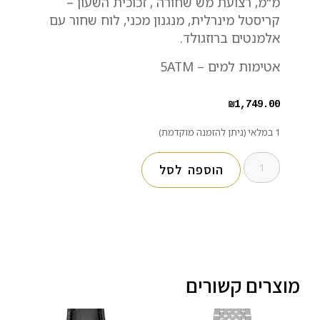
מ"מ, רצועת מש שחורה , זכוכית השעון –
קריסטל מינרלית, מנגנון מכני, לוח שחור עם
אלמנטים ברוזגולד.
אטימות למים – 5ATM
₪
1,749.00
1 במלאי (ניתן להזמנה מוקדמת)
הוספה לסל
מוצרים קשורים