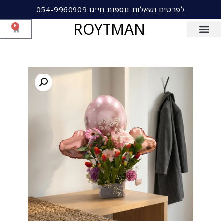
לפרטים ושאלות נוספות חייגו 054-9960909
ROYTMAN
0