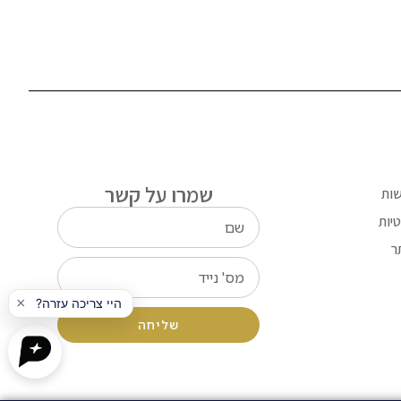
שמרו על קשר
שות
יות
ר
שליחה