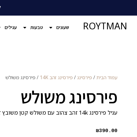
ל
ROYTMAN
שעונים
טבעות
עגילים
עמוד הבית
/
פירסינג
/
פירסינג זהב 14K
/ פירסינג משולש
פירסינג משולש
עגיל פירסינג 14k זהב צהוב עם משולש קטן משובץ זרקון. סגירת הברגה.
₪
390.00