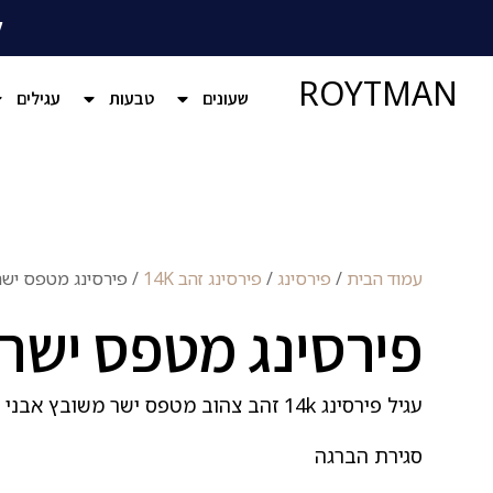
ל
ROYTMAN
שעונים
טבעות
עגילים
עמוד הבית
/
פירסינג
/
פירסינג זהב 14K
/ פירסינג מטפס ישר
פירסינג מטפס ישר
עגיל פירסינג 14k זהב צהוב מטפס ישר משובץ אבני זרקון. 1.5 ס״מ אורך
סגירת הברגה