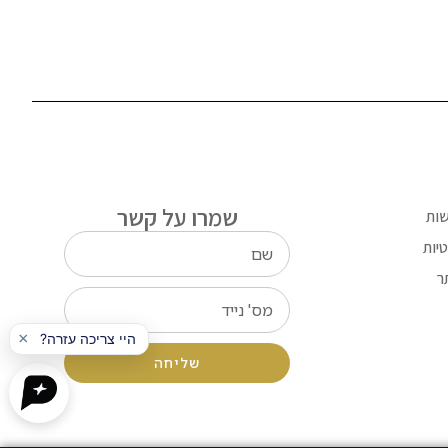
שמרו על קשר
שות
יות
ר
שליחה