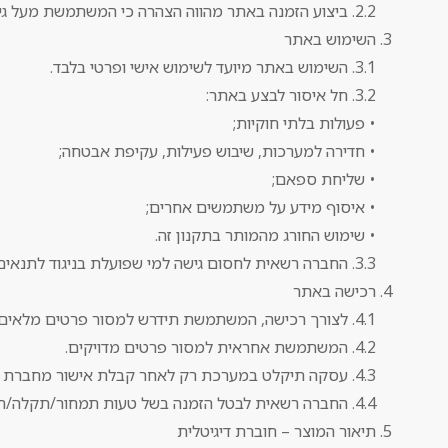
2.2. ביצוע הזמנה באתר מהווה הצהרה כי המשתמשת מעל גיל 18 וכשירה לבצע עסקאות מחייבות.
השימוש באתר
3.1. השימוש באתר מיועד לשימוש אישי ופרטי בלבד.
3.2. חל איסור לבצע באתר:
• פעולות בלתי חוקיות;
• חדירה למערכות, שיבוש פעילות, עקיפת אבטחה;
• שליחת ספאם;
• איסוף מידע על משתמשים אחרים;
• שימוש החורג מהמותר בתקנון זה.
3.3. החברה רשאית לחסום גישה למי שפועלת בניגוד לתנאים.
רכישה באתר
4.1. לצורך רכישה, המשתמשת תידרש למסור פרטים מלאים: שם, טלפון, מייל ופרטי תשלום.
4.2. המשתמשת אחראית למסור פרטים מדויקים.
4.3. עסקה תיקלט במערכת רק לאחר קבלת אישור מחברת הסליקה.
4.4. החברה רשאית לבטל הזמנה בשל טעות תמחור/תקלה/חוסר מלאי.
תיאור המוצר – חוברת דיגיטלית