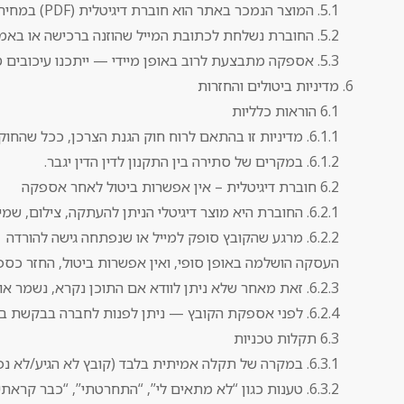
5.1. המוצר הנמכר באתר הוא חוברת דיגיטלית (PDF) במחיר 200 ש״ח (או מחיר אחר כפי שיעודכן).
5.2. החוברת נשלחת לכתובת המייל שהוזנה ברכישה או באמצעות קישור להורדה.
5.3. אספקה מתבצעת לרוב באופן מיידי — ייתכנו עיכובים טכניים.
מדיניות ביטולים והחזרות
6.1 הוראות כלליות
6.1.1. מדיניות זו בהתאם לרוח חוק הגנת הצרכן, ככל שהחוק חל על עסקאות דיגיטליות מסוג זה.
6.1.2. במקרים של סתירה בין התקנון לדין הדין יגבר.
6.2 חוברת דיגיטלית – אין אפשרות ביטול לאחר אספקה
6.2.1. החוברת היא מוצר דיגיטלי הניתן להעתקה, צילום, שמירה ושכפול.
6.2.2. מרגע שהקובץ סופק למייל או שנפתחה גישה להורדה
העסקה הושלמה באופן סופי, ואין אפשרות ביטול, החזר כספי א
6.2.3. זאת מאחר שלא ניתן לוודא אם התוכן נקרא, נשמר או הועתק.
6.2.4. לפני אספקת הקובץ — ניתן לפנות לחברה בבקשת ביטול, והבקשה תישקל לפי שיקול דעת החברה בלבד.
6.3 תקלות טכניות
6.3.1. במקרה של תקלה אמיתית בלבד (קובץ לא הגיע/לא נפתח) תתבצע שליחה חוזרת ללא תשלום.
6.3.2. טענות כגון “לא מתאים לי”, “התחרטתי”, “כבר קראתי”, “לא מה שציפיתי”