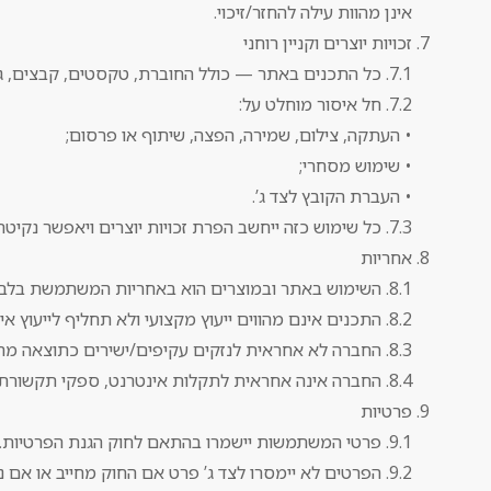
אינן מהוות עילה להחזר/זיכוי.
זכויות יוצרים וקניין רוחני
7.1. כל התכנים באתר — כולל החוברת, טקסטים, קבצים, גרפיקות ותכנים דיגיטליים הם קניין רוחני של מירב דמרי בלבד.
7.2. חל איסור מוחלט על:
• העתקה, צילום, שמירה, הפצה, שיתוף או פרסום;
• שימוש מסחרי;
• העברת הקובץ לצד ג’.
7.3. כל שימוש כזה ייחשב הפרת זכויות יוצרים ויאפשר נקיטת הליכים משפטיים.
אחריות
8.1. השימוש באתר ובמוצרים הוא באחריות המשתמשת בלבד.
8.2. התכנים אינם מהווים ייעוץ מקצועי ולא תחליף לייעוץ אישי.
8.3. החברה לא אחראית לנזקים עקיפים/ישירים כתוצאה מהשימוש באתר או בחוברת.
8.4. החברה אינה אחראית לתקלות אינטרנט, ספקי תקשורת, חסימות מייל או גורמים שאינם בשליטתה.
פרטיות
9.1. פרטי המשתמשות יישמרו בהתאם לחוק הגנת הפרטיות.
9.2. הפרטים לא יימסרו לצד ג’ פרט אם החוק מחייב או אם נדרש לתפעול עסקאות (כמו סליקה).