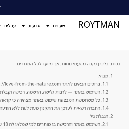
ל
ROYTMAN
שעונים
טבעות
עגילים
נכתב בלשון נקבה מטעמי נוחות, אך מיועד לכל המגדרים.
מבוא
1.1. ברוכים הבאים לאתר https://love-from-the-nature.com (להלן: “האתר”), המופעל על-ידי נדין יחיאל
1.2. השימוש באתר — לרבות גלישה, הרשמה, רכישה וקבלת תוכן כפוף לתקנון זה במלואו (להלן: “התנאים”).
1.3. כל משתמשת המבצעת שימוש באתר מצהירה כי קראה את התנאים, הבינה אותם והסכימה להם.
1.4. החברה רשאית לעדכן את התקנון מעת לעת ללא הודעה מוקדמת. הנוסח המחייב הוא זה המופיע באתר.
הגבלת גיל
2.1. השימוש באתר והרכישה בו מותרים למי שמלאו לה 18 שנים ומעלה.