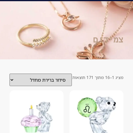
לפרטים ושאלות נוספות חייגו 054-9960909
ROYTMAN
0
צמידים
מציג 1–16 מתוך 171 תוצאות