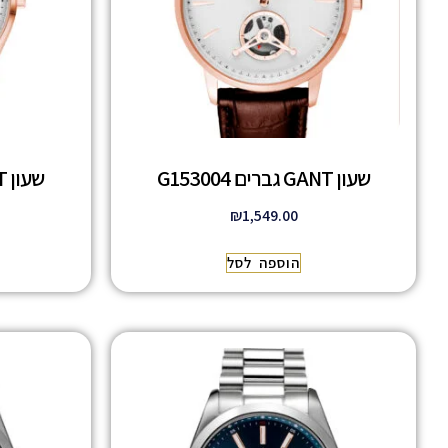
שעון GANT גברים G153004
שעון GANT גברים G201005
₪
1,549.00
הוספה לסל