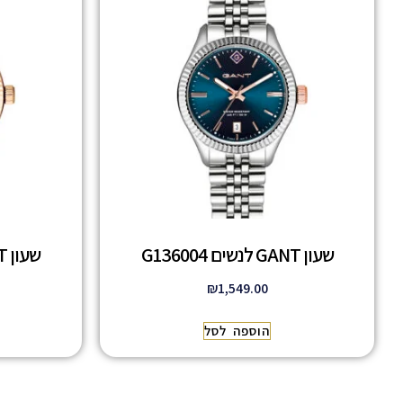
שעון GANT לנשים G136004
שעון GANT לנשים G136008
₪
1,549.00
הוספה לסל