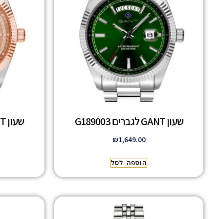
שעון GANT לגברים G189003
שעון GANT לגברים G189009
₪
1,649.00
הוספה לסל