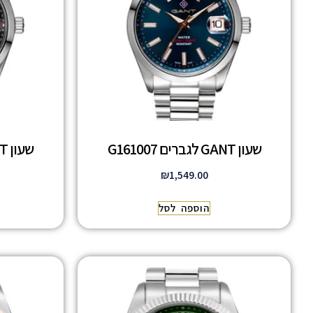
שעון GANT לגברים G161007
שעון GANT לגברים G161012
₪
1,549.00
הוספה לסל